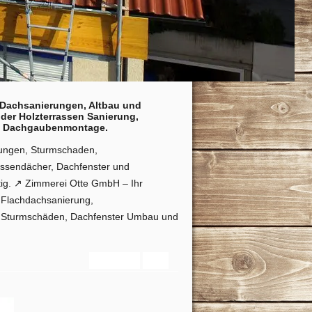
r Dachsanierungen, Altbau und
er Holzterrassen Sanierung,
nd Dachgaubenmontage.
erungen, Sturmschaden,
assendächer, Dachfenster und
ig. ↗️ Zimmerei Otte GmbH – Ihr
 Flachdachsanierung,
r, Sturmschäden, Dachfenster Umbau und
Startseite
Info