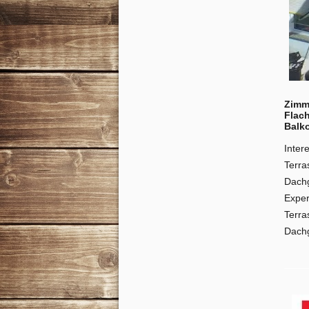
Zimme
Flac
Balk
Inter
Terra
Dachg
Exper
Terra
Dach