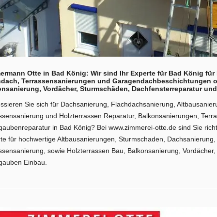
rmann Otte in Bad König: Wir sind Ihr Experte für Bad König fü
hdach, Terrassensanierungen und Garagendachbeschichtungen od
onsanierung, Vordächer, Sturmschäden, Dachfensterreparatur u
essieren Sie sich für Dachsanierung, Flachdachsanierung, Altbausani
ssensanierung und Holzterrassen Reparatur, Balkonsanierungen, Terr
aubenreparatur in Bad König? Bei www.zimmerei-otte.de sind Sie richt
te für hochwertige Altbausanierungen, Sturmschaden, Dachsanierung,
ssensanierung, sowie Holzterrassen Bau, Balkonsanierung, Vordäche
gauben Einbau.