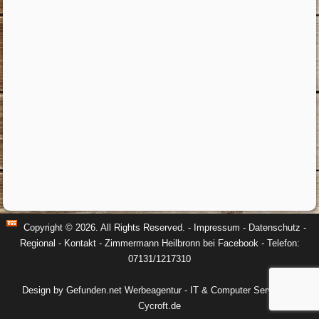
Copyright © 2026. All Rights Reserved. -
Impressum
-
Datenschutz
-
Regional
-
Kontakt
-
Zimmermann Heilbronn bei Facebook
- Telefon:
07131/1217310
Design by Gefunden.net Werbeagentur
-
IT & Computer Service by
Cycroft.de