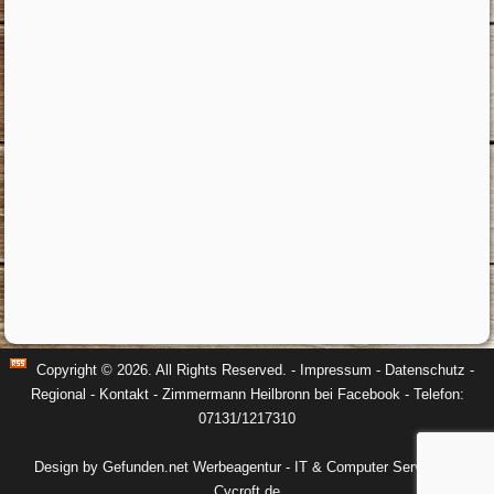
Copyright © 2026. All Rights Reserved. -
Impressum
-
Datenschutz
-
Regional
-
Kontakt
-
Zimmermann Heilbronn bei Facebook
- Telefon:
07131/1217310
Design by Gefunden.net Werbeagentur
-
IT & Computer Service by
Cycroft.de