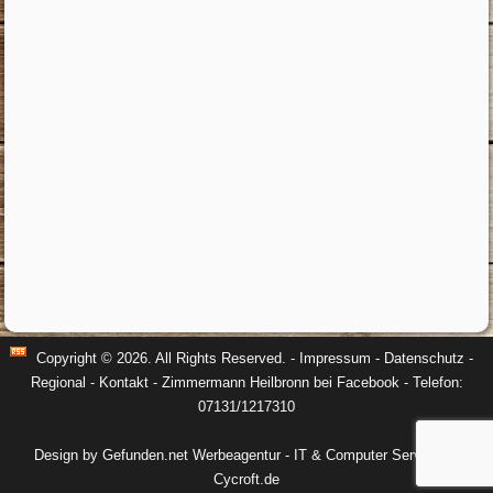
Copyright © 2026. All Rights Reserved. -
Impressum
-
Datenschutz
-
Regional
-
Kontakt
-
Zimmermann Heilbronn bei Facebook
- Telefon:
07131/1217310
Design by Gefunden.net Werbeagentur
-
IT & Computer Service by
Cycroft.de