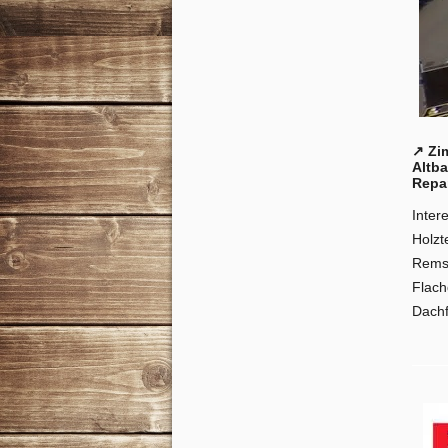
↗️ Zi
Altb
Repa
Inter
Holzt
Remse
Flach
Dach