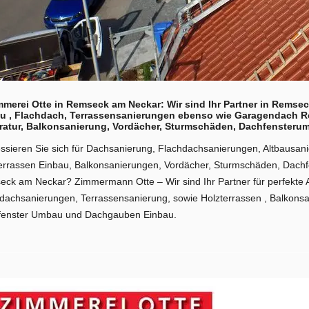
mmerei Otte in Remseck am Neckar: Wir sind Ihr Partner in Remse
au , Flachdach, Terrassensanierungen ebenso wie Garagendach Re
ratur, Balkonsanierung, Vordächer, Sturmschäden, Dachfensteru
essieren Sie sich für Dachsanierung, Flachdachsanierungen, Altbausa
errassen Einbau, Balkonsanierungen, Vordächer, Sturmschäden, Dac
ck am Neckar? Zimmermann Otte – Wir sind Ihr Partner für perfekte 
dachsanierungen, Terrassensanierung, sowie Holzterrassen , Balkons
fenster Umbau und Dachgauben Einbau.