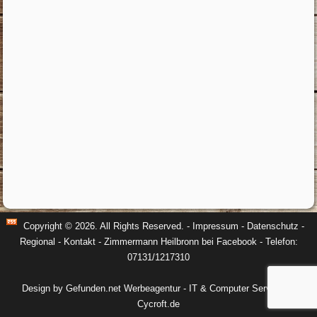
Copyright © 2026. All Rights Reserved. -
Impressum
-
Datenschutz
-
Regional
-
Kontakt
-
Zimmermann Heilbronn bei Facebook
- Telefon:
07131/1217310
Design by Gefunden.net Werbeagentur
-
IT & Computer Service by
Cycroft.de