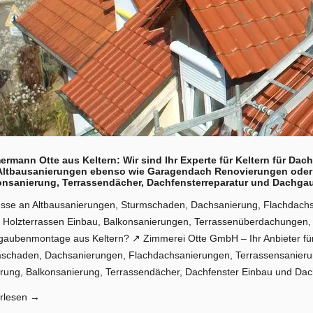
rmann Otte aus Keltern: Wir sind Ihr Experte für Keltern für Da
Altbausanierungen ebenso wie Garagendach Renovierungen oder 
onsanierung, Terrassendächer, Dachfensterreparatur und Dachga
esse an Altbausanierungen, Sturmschaden, Dachsanierung, Flachdach
 Holzterrassen Einbau, Balkonsanierungen, Terrassenüberdachungen
aubenmontage aus Keltern? ↗️ Zimmerei Otte GmbH – Ihr Anbieter für
schaden, Dachsanierungen, Flachdachsanierungen, Terrassensanieru
rung, Balkonsanierung, Terrassendächer, Dachfenster Einbau und Da
rlesen
→