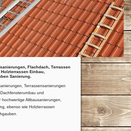
chsanierungen, Flachdach, Terrassen
Holzterrassen Einbau,
uben Sanierung.
sanierungen, Terrassensanierungen
, Dachfensterumbau und
 hochwertige Altbausanierungen,
ng, ebenso wie Holzterrassen
chgauben.