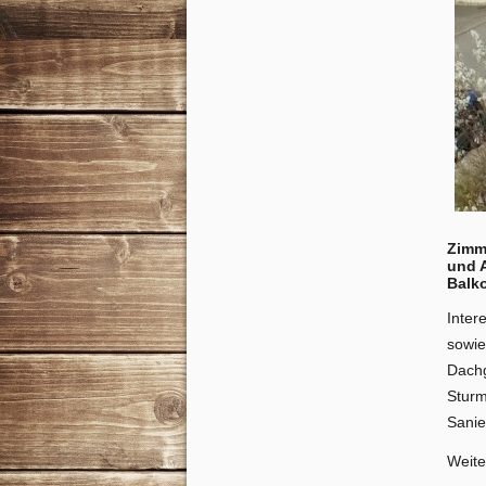
Zimme
und 
Balk
Inter
sowie
Dachg
Sturm
Sanie
Weite