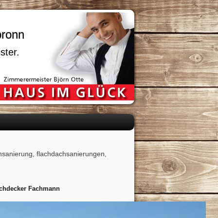
bronn
ster.
sanierung, flachdachsanierungen,
achdecker Fachmann