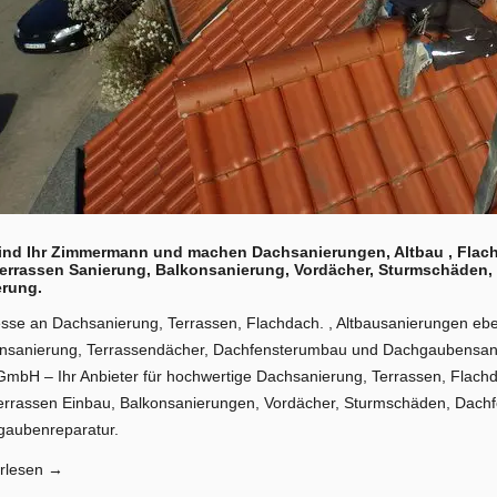
sind Ihr Zimmermann und machen Dachsanierungen, Altbau , Flac
terrassen Sanierung, Balkonsanierung, Vordächer, Sturmschäde
erung.
esse an Dachsanierung, Terrassen, Flachdach. , Altbausanierungen eb
nsanierung, Terrassendächer, Dachfensterumbau und Dachgaubensan
GmbH – Ihr Anbieter für hochwertige Dachsanierung, Terrassen, Flachd
errassen Einbau, Balkonsanierungen, Vordächer, Sturmschäden, Dach
aubenreparatur.
rlesen
→