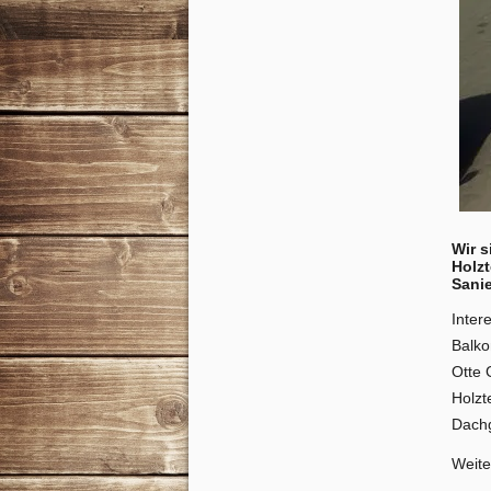
Wir 
Holz
Sani
Inter
Balko
Otte 
Holzt
Dachg
Weite