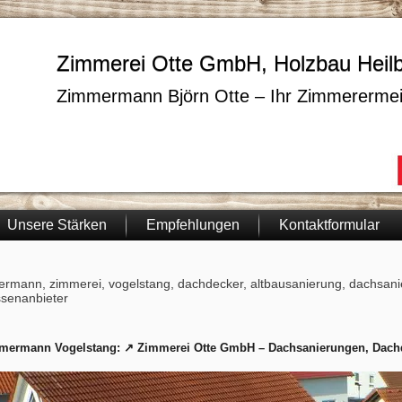
Zimmerei Otte GmbH, Holzbau Heil
Zimmermann Björn Otte – Ihr Zimmerermei
Unsere Stärken
Empfehlungen
Kontaktformular
rmann, zimmerei, vogelstang, dachdecker, altbausanierung, dachsanie
ssenanbieter
mermann Vogelstang: ↗️ Zimmerei Otte GmbH – Dachsanierungen, Dachd