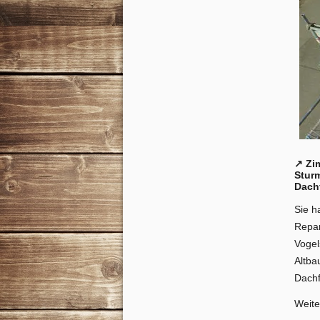
↗️ Z
Stur
Dach
Sie h
Repar
Vogel
Altba
Dachf
Weite