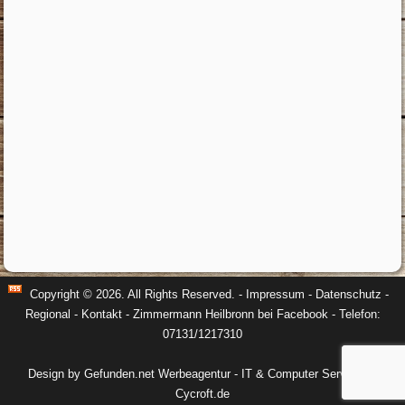
Copyright © 2026. All Rights Reserved. -
Impressum
-
Datenschutz
-
Regional
-
Kontakt
-
Zimmermann Heilbronn bei Facebook
- Telefon:
07131/1217310
Design by Gefunden.net Werbeagentur
-
IT & Computer Service by
Cycroft.de