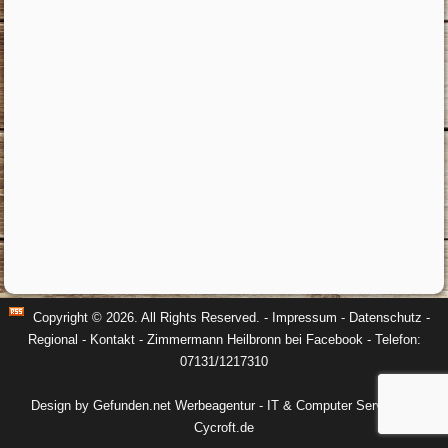
Copyright © 2026. All Rights Reserved. -
Impressum
-
Datenschutz
-
Regional
-
Kontakt
-
Zimmermann Heilbronn bei Facebook
- Telefon:
07131/1217310
Design by Gefunden.net Werbeagentur
-
IT & Computer Service by
Cycroft.de